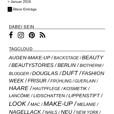
>
Januar 2016
Ältere Einträge
DABEI SEIN
TAGCLOUD
BEAUTY
AUGEN-MAKE-UP
BACKSTAGE
BEAUTYSTORIES
BERLIN
BIOTHERM
DUFT
DOUGLAS
FASHION
BLOGGER
WEEK
FRISUR
GUERLAIN
FRÜHLING
HAARE
KOSMETIK
HAUTPFLEGE
LIPPENSTIFT
LANCÔME
LIDSCHATTEN
MAKE-UP
LOOK
MAC
MELANIE
NAGELLACK
NEU
NAILS
NEW YORK