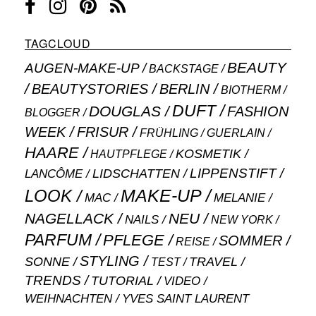
TAGCLOUD
BEAUTY
AUGEN-MAKE-UP
BACKSTAGE
BEAUTYSTORIES
BERLIN
BIOTHERM
DUFT
DOUGLAS
FASHION
BLOGGER
WEEK
FRISUR
GUERLAIN
FRÜHLING
HAARE
KOSMETIK
HAUTPFLEGE
LIPPENSTIFT
LANCÔME
LIDSCHATTEN
MAKE-UP
LOOK
MAC
MELANIE
NAGELLACK
NEU
NAILS
NEW YORK
PARFUM
PFLEGE
SOMMER
REISE
STYLING
SONNE
TRAVEL
TEST
TRENDS
TUTORIAL
VIDEO
WEIHNACHTEN
YVES SAINT LAURENT