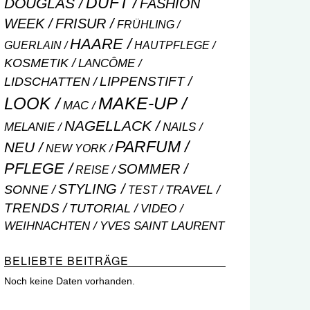
DUFT
DOUGLAS
FASHION
WEEK
FRISUR
FRÜHLING
HAARE
GUERLAIN
HAUTPFLEGE
KOSMETIK
LANCÔME
LIPPENSTIFT
LIDSCHATTEN
MAKE-UP
LOOK
MAC
NAGELLACK
NAILS
MELANIE
PARFUM
NEU
NEW YORK
PFLEGE
SOMMER
REISE
STYLING
SONNE
TRAVEL
TEST
TRENDS
TUTORIAL
VIDEO
WEIHNACHTEN
YVES SAINT LAURENT
BELIEBTE BEITRÄGE
Noch keine Daten vorhanden.