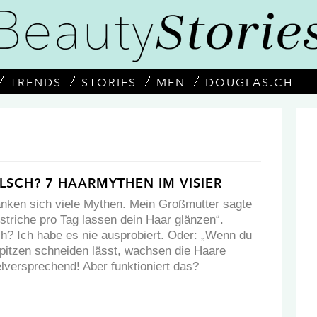
TRENDS
STORIES
MEN
DOUGLAS.CH
LSCH? 7 HAARMYTHEN IM VISIER
nken sich viele Mythen. Mein Großmutter sagte
striche pro Tag lassen dein Haar glänzen“.
ch? Ich habe es nie ausprobiert. Oder: „Wenn du
Spitzen schneiden lässt, wachsen die Haare
ielversprechend! Aber funktioniert das?