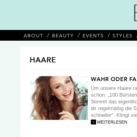
ABOUT
BEAUTY
EVENTS
STYLES
HAARE
WAHR ODER FA
Um unsere Haare ra
schon: „100 Bürsten
Stimmt das eigentli
dir regelmäßig die 
schneller“. Klingt v
WEITERLESEN