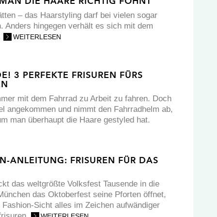
E MAN DIE HAARE RICHTIG FÖHNT
ätten – das Haarstyling darf bei vielen sogar
. Anders hingegen verhält es sich mit dem
.
WEITERLESEN
! 3 PERFEKTE FRISUREN FÜRS
EN
mmer mit dem Fahrrad zu Arbeit zu fahren. Doch
el angekommen und nimmt den Fahrradhelm ab,
um man überhaupt die Haare gestyled hat.
N-ANLEITUNG: FRISUREN FÜR DAS
ckt das weltgrößte Volksfest Tausende in die
München das Oktoberfest seine Pforten öffnet,
 Fashion-Sicht alles im Zeichen aufwändiger
frisuren.
WEITERLESEN