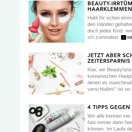
BEAUTY-IRRTÜM
HAARKLEMMEN 
Habt ihr schon einm
den Händen gehalten
doch jedes Kind, wi
ich zumindest.
W
JETZT ABER SC
ZEITERSPARNIS
Klar, wir Beautyfan
koreanischen Hautpf
denen es manchmal 
verschlafen!“ ist s
4 TIPPS GEGEN
Wir alle kennen sie
fast immer dann he
können. Im Laufe de