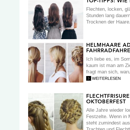
TOP-TIPPS: WI
Flechten, locken, gl
Stunden lang dauern
Trocknen der Haare
HELMHAARE ADE
FAHRRADFAHR
Ich liebe es, im So
kaum ist man am Zi
fragt man sich, war
WEITERLESEN
FLECHTFRISURE
OKTOBERFEST
Alle Jahre wieder lo
Festzelte. Wenn in 
steht zumindest aus
Trachten und Flecht