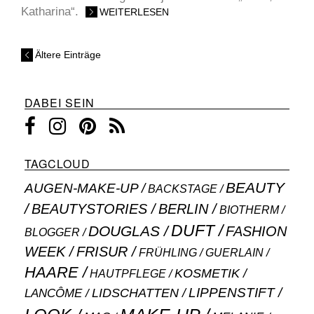
Katharina“.
WEITERLESEN
Ältere Einträge
DABEI SEIN
TAGCLOUD
BEAUTY
AUGEN-MAKE-UP
BACKSTAGE
BEAUTYSTORIES
BERLIN
BIOTHERM
DUFT
DOUGLAS
FASHION
BLOGGER
WEEK
FRISUR
GUERLAIN
FRÜHLING
HAARE
KOSMETIK
HAUTPFLEGE
LIPPENSTIFT
LANCÔME
LIDSCHATTEN