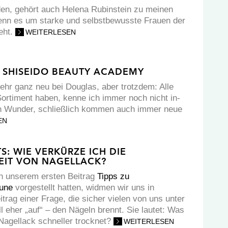
en, gehört auch Helena Rubinstein zu meinen
enn es um starke und selbstbewusste Frauen der
eht.
WEITERLESEN
R SHISEIDO BEAUTY ACADEMY
mehr ganz neu bei Douglas, aber trotzdem: Alle
Sortiment haben, kenne ich immer noch nicht in-
n Wunder, schließlich kommen auch immer neue
EN
S: WIE VERKÜRZE ICH DIE
IT VON NAGELLACK?
n unserem ersten Beitrag
Tipps zu
äune
vorgestellt hatten, widmen wir uns in
trag einer Frage, die sicher vielen von uns unter
l eher „auf“ – den Nägeln brennt. Sie lautet: Was
 Nagellack schneller trocknet?
WEITERLESEN