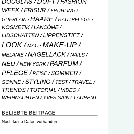
DUFT
DOUGLAS
FASHION
WEEK
FRISUR
FRÜHLING
HAARE
GUERLAIN
HAUTPFLEGE
KOSMETIK
LANCÔME
LIPPENSTIFT
LIDSCHATTEN
MAKE-UP
LOOK
MAC
NAGELLACK
NAILS
MELANIE
PARFUM
NEU
NEW YORK
PFLEGE
SOMMER
REISE
STYLING
SONNE
TRAVEL
TEST
TRENDS
TUTORIAL
VIDEO
WEIHNACHTEN
YVES SAINT LAURENT
BELIEBTE BEITRÄGE
Noch keine Daten vorhanden.