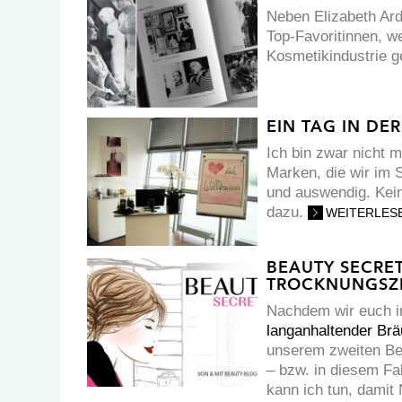
Neben Elizabeth Ard
Top-Favoritinnen, w
Kosmetikindustrie g
EIN TAG IN DE
Ich bin zwar nicht 
Marken, die wir im 
und auswendig. Kei
dazu.
WEITERLES
BEAUTY SECRET
TROCKNUNGSZE
Nachdem wir euch i
langanhaltender Br
unserem zweiten Bei
– bzw. in diesem Fal
kann ich tun, damit