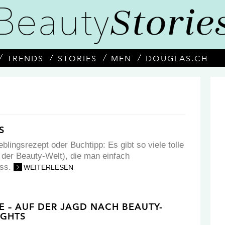
TRENDS
STORIES
MEN
DOUGLAS.CH
S
eblingsrezept oder Buchtipp: Es gibt so viele tolle
 der Beauty-Welt), die man einfach
uss.
WEITERLESEN
 – AUF DER JAGD NACH BEAUTY-
IGHTS