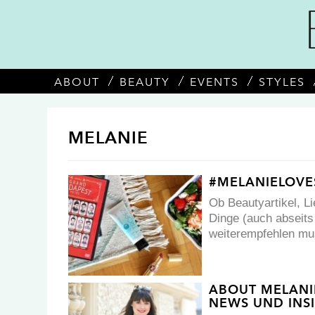
ABOUT
BEAUTY
EVENTS
STYLES
MELANIE
#MELANIELOVE
Ob Beautyartikel, Li
Dinge (auch abseits
weiterempfehlen m
ABOUT MELANIE
NEWS UND INS