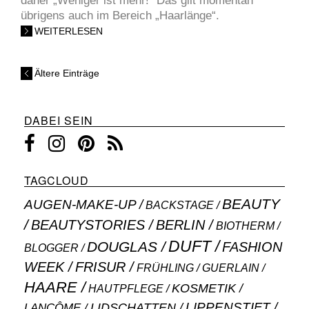
daher „Weniger ist mehr!“ Das gilt momentan
übrigens auch im Bereich „Haarlänge“.
WEITERLESEN
Ältere Einträge
DABEI SEIN
TAGCLOUD
BEAUTY
AUGEN-MAKE-UP
BACKSTAGE
BEAUTYSTORIES
BERLIN
BIOTHERM
DUFT
DOUGLAS
FASHION
BLOGGER
WEEK
FRISUR
GUERLAIN
FRÜHLING
HAARE
KOSMETIK
HAUTPFLEGE
LIPPENSTIFT
LANCÔME
LIDSCHATTEN