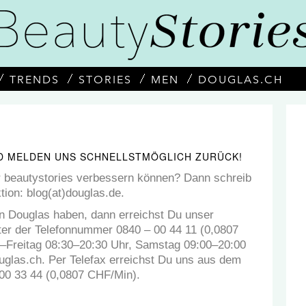
TRENDS
STORIES
MEN
DOUGLAS.CH
ND MELDEN UNS SCHNELLSTMÖGLICH ZURÜCK!
ir beautystories verbessern können? Dann schreib
tion: blog(at)douglas.de.
n Douglas haben, dann erreichst Du unser
er der Telefonnummer 0840 – 00 44 11 (0,0807
g–Freitag 08:30–20:30 Uhr, Samstag 09:00–20:00
ouglas.ch. Per Telefax erreichst Du uns aus dem
00 33 44 (0,0807 CHF/Min).