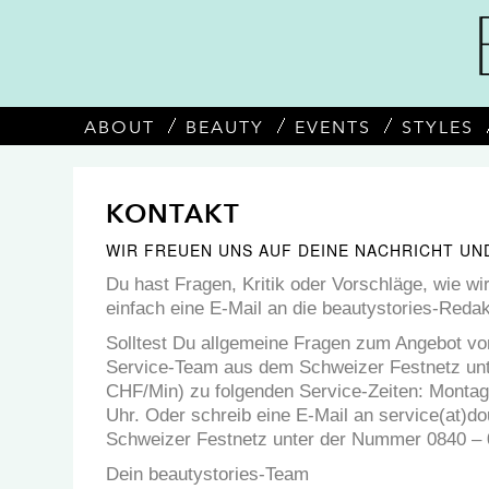
ABOUT
BEAUTY
EVENTS
STYLES
KONTAKT
WIR FREUEN UNS AUF DEINE NACHRICHT U
Du hast Fragen, Kritik oder Vorschläge, wie w
einfach eine E-Mail an die beautystories-Redak
Solltest Du allgemeine Fragen zum Angebot vo
Service-Team aus dem Schweizer Festnetz unt
CHF/Min) zu folgenden Service-Zeiten: Monta
Uhr. Oder schreib eine E-Mail an service(at)d
Schweizer Festnetz unter der Nummer 0840 – 
Dein beautystories-Team