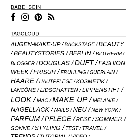
DABEI SEIN
TAGCLOUD
BEAUTY
AUGEN-MAKE-UP
BACKSTAGE
BEAUTYSTORIES
BERLIN
BIOTHERM
DUFT
DOUGLAS
FASHION
BLOGGER
WEEK
FRISUR
GUERLAIN
FRÜHLING
HAARE
KOSMETIK
HAUTPFLEGE
LIPPENSTIFT
LANCÔME
LIDSCHATTEN
MAKE-UP
LOOK
MAC
MELANIE
NAGELLACK
NEU
NAILS
NEW YORK
PARFUM
PFLEGE
SOMMER
REISE
STYLING
SONNE
TRAVEL
TEST
TRENDS
TUTORIAL
VIDEO