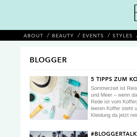
ABOUT
BEAUTY
EVENTS
STYLES
BLOGGER
5 TIPPS ZUM K
Sommerzeit ist Reis
und Meer – wenn da 
Rede ist vom Koffe
leeren Koffer steht 
Kleidung da jetzt r
#BLOGGERTALK