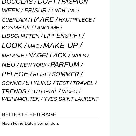
DUFT
DOUGLAS
FASHION
WEEK
FRISUR
FRÜHLING
HAARE
GUERLAIN
HAUTPFLEGE
KOSMETIK
LANCÔME
LIPPENSTIFT
LIDSCHATTEN
MAKE-UP
LOOK
MAC
NAGELLACK
NAILS
MELANIE
PARFUM
NEU
NEW YORK
PFLEGE
SOMMER
REISE
STYLING
SONNE
TRAVEL
TEST
TRENDS
TUTORIAL
VIDEO
WEIHNACHTEN
YVES SAINT LAURENT
BELIEBTE BEITRÄGE
Noch keine Daten vorhanden.