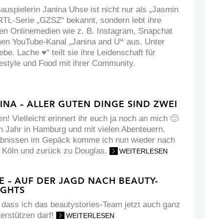
auspielerin Janina Uhse ist nicht nur als „Jasmin
TL-Serie „GZSZ“ bekannt, sondern lebt ihre
 den Onlinemedien wie z. B. Instagram, Snapchat
nen YouTube-Kanal „Janina and U
“
aus. Unter
be. Lache ♥“ teilt sie ihre Leidenschaft für
festyle und Food mit ihrer Community.
NA – ALLER GUTEN DINGE SIND ZWEI
en! Vielleicht erinnert ihr euch ja noch an mich 🙂
 Jahr in Hamburg und mit vielen Abenteuern,
ebnissen im Gepäck komme ich nun wieder nach
 Köln und zurück zu Douglas.
WEITERLESEN
 – AUF DER JAGD NACH BEAUTY-
IGHTS
, dass ich das beautystories-Team jetzt auch ganz
nterstützen darf!
WEITERLESEN