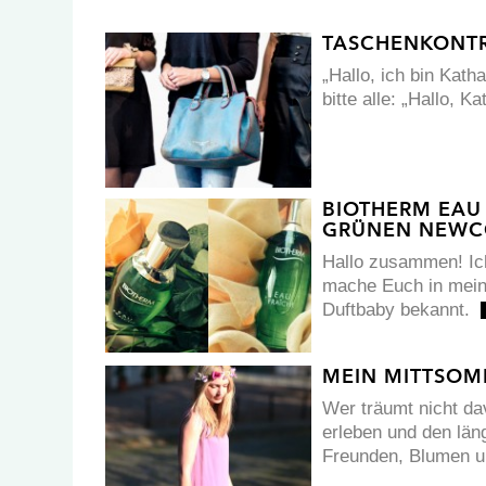
TASCHENKONTRO
„Hallo, ich bin Kath
bitte alle: „Hallo, K
BIOTHERM EAU
GRÜNEN NEW
Hallo zusammen! Ich
mache Euch in mein
Duftbaby bekannt.
MEIN MITTSOM
Wer träumt nicht da
erleben und den läng
Freunden, Blumen u