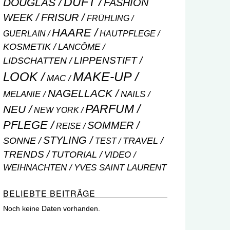
DUFT
DOUGLAS
FASHION
WEEK
FRISUR
FRÜHLING
HAARE
GUERLAIN
HAUTPFLEGE
KOSMETIK
LANCÔME
LIPPENSTIFT
LIDSCHATTEN
MAKE-UP
LOOK
MAC
NAGELLACK
NAILS
MELANIE
PARFUM
NEU
NEW YORK
PFLEGE
SOMMER
REISE
STYLING
SONNE
TRAVEL
TEST
TRENDS
TUTORIAL
VIDEO
WEIHNACHTEN
YVES SAINT LAURENT
BELIEBTE BEITRÄGE
Noch keine Daten vorhanden.