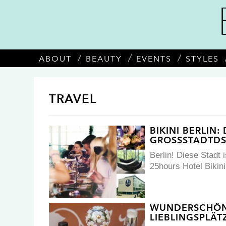
ABOUT
BEAUTY
EVENTS
STYLES
TRAVEL
BIKINI BERLIN:
GROSSSTADTDS
Berlin! Diese Stadt
25hours Hotel Bikini
WUNDERSCHÖNE
LIEBLINGSPLÄT