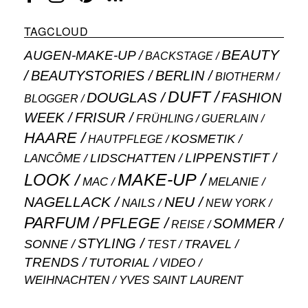
TAGCLOUD
BEAUTY
AUGEN-MAKE-UP
BACKSTAGE
BEAUTYSTORIES
BERLIN
BIOTHERM
DUFT
DOUGLAS
FASHION
BLOGGER
WEEK
FRISUR
GUERLAIN
FRÜHLING
HAARE
KOSMETIK
HAUTPFLEGE
LIPPENSTIFT
LANCÔME
LIDSCHATTEN
MAKE-UP
LOOK
MAC
MELANIE
NAGELLACK
NEU
NAILS
NEW YORK
PARFUM
PFLEGE
SOMMER
REISE
STYLING
SONNE
TRAVEL
TEST
TRENDS
TUTORIAL
VIDEO
WEIHNACHTEN
YVES SAINT LAURENT