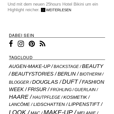
Und mit dem neuen 25hours Hotel Bikini um ein
Highlight reicher.
WEITERLESEN
DABEI SEIN
TAGCLOUD
BEAUTY
AUGEN-MAKE-UP
BACKSTAGE
BEAUTYSTORIES
BERLIN
BIOTHERM
DUFT
DOUGLAS
FASHION
BLOGGER
WEEK
FRISUR
GUERLAIN
FRÜHLING
HAARE
KOSMETIK
HAUTPFLEGE
LIPPENSTIFT
LANCÔME
LIDSCHATTEN
MAKE-UP
LOOK
MAC
MELANIE