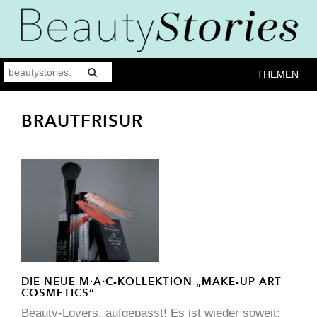
THEMEN
BRAUTFRISUR
DIE NEUE M∙A∙C-KOLLEKTION „MAKE-UP ART
COSMETICS“
Beauty-Lovers, aufgepasst! Es ist wieder soweit: