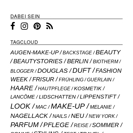
DABEI SEIN
TAGCLOUD
BEAUTY
AUGEN-MAKE-UP
BACKSTAGE
BEAUTYSTORIES
BERLIN
BIOTHERM
DUFT
DOUGLAS
FASHION
BLOGGER
WEEK
FRISUR
GUERLAIN
FRÜHLING
HAARE
KOSMETIK
HAUTPFLEGE
LIPPENSTIFT
LANCÔME
LIDSCHATTEN
MAKE-UP
LOOK
MAC
MELANIE
NAGELLACK
NEU
NAILS
NEW YORK
PARFUM
PFLEGE
SOMMER
REISE