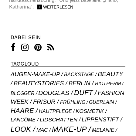
handtaschensüchtig.“ Und jetzt bitte alle: „Hallo,
Katharina“.
WEITERLESEN
DABEI SEIN
TAGCLOUD
BEAUTY
AUGEN-MAKE-UP
BACKSTAGE
BEAUTYSTORIES
BERLIN
BIOTHERM
DUFT
DOUGLAS
FASHION
BLOGGER
WEEK
FRISUR
GUERLAIN
FRÜHLING
HAARE
KOSMETIK
HAUTPFLEGE
LIPPENSTIFT
LANCÔME
LIDSCHATTEN
MAKE-UP
LOOK
MAC
MELANIE