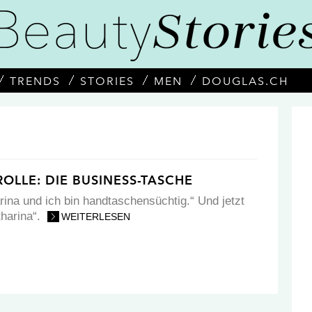
TRENDS
STORIES
MEN
DOUGLAS.CH
LLE: DIE BUSINESS-TASCHE
arina und ich bin handtaschensüchtig.“ Und jetzt
atharina“.
WEITERLESEN