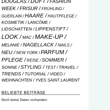
DUFT
DOUGLAS
FASHION
WEEK
FRISUR
FRÜHLING
HAARE
GUERLAIN
HAUTPFLEGE
KOSMETIK
LANCÔME
LIPPENSTIFT
LIDSCHATTEN
MAKE-UP
LOOK
MAC
NAGELLACK
NAILS
MELANIE
PARFUM
NEU
NEW YORK
PFLEGE
SOMMER
REISE
STYLING
SONNE
TRAVEL
TEST
TRENDS
TUTORIAL
VIDEO
WEIHNACHTEN
YVES SAINT LAURENT
BELIEBTE BEITRÄGE
Noch keine Daten vorhanden.