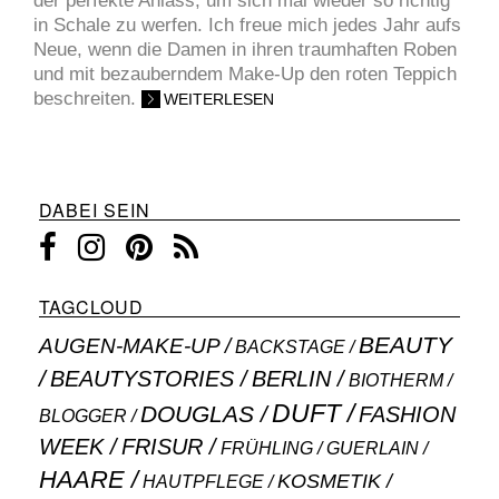
der perfekte Anlass, um sich mal wieder so richtig
in Schale zu werfen. Ich freue mich jedes Jahr aufs
Neue, wenn die Damen in ihren traumhaften Roben
und mit bezauberndem Make-Up den roten Teppich
beschreiten.
WEITERLESEN
DABEI SEIN
TAGCLOUD
BEAUTY
AUGEN-MAKE-UP
BACKSTAGE
BEAUTYSTORIES
BERLIN
BIOTHERM
DUFT
DOUGLAS
FASHION
BLOGGER
WEEK
FRISUR
GUERLAIN
FRÜHLING
HAARE
KOSMETIK
HAUTPFLEGE