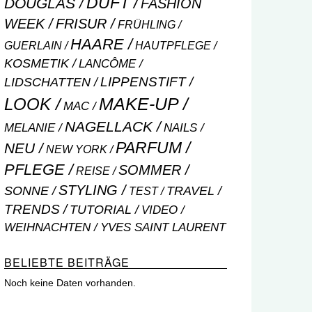
DUFT
DOUGLAS
FASHION
WEEK
FRISUR
FRÜHLING
HAARE
GUERLAIN
HAUTPFLEGE
KOSMETIK
LANCÔME
LIPPENSTIFT
LIDSCHATTEN
MAKE-UP
LOOK
MAC
NAGELLACK
NAILS
MELANIE
PARFUM
NEU
NEW YORK
PFLEGE
SOMMER
REISE
STYLING
SONNE
TRAVEL
TEST
TRENDS
TUTORIAL
VIDEO
WEIHNACHTEN
YVES SAINT LAURENT
BELIEBTE BEITRÄGE
Noch keine Daten vorhanden.