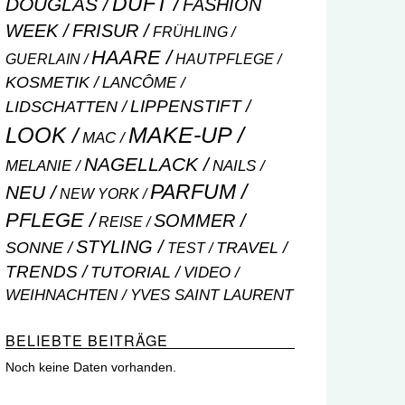
DUFT
DOUGLAS
FASHION
WEEK
FRISUR
FRÜHLING
HAARE
GUERLAIN
HAUTPFLEGE
KOSMETIK
LANCÔME
LIPPENSTIFT
LIDSCHATTEN
MAKE-UP
LOOK
MAC
NAGELLACK
NAILS
MELANIE
PARFUM
NEU
NEW YORK
PFLEGE
SOMMER
REISE
STYLING
SONNE
TRAVEL
TEST
TRENDS
TUTORIAL
VIDEO
WEIHNACHTEN
YVES SAINT LAURENT
BELIEBTE BEITRÄGE
Noch keine Daten vorhanden.