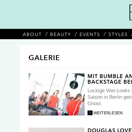
ABOUT
BEAUTY
EVENTS
STYLES
GALERIE
MIT BUMBLE A
BACKSTAGE BEI
Lockige Wet-Looks 
Saison in Berlin ge
Ghost.
WEITERLESEN
DOUGLAS LOVE