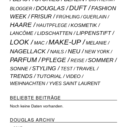
DUFT
DOUGLAS
FASHION
BLOGGER
WEEK
FRISUR
GUERLAIN
FRÜHLING
HAARE
KOSMETIK
HAUTPFLEGE
LIPPENSTIFT
LANCÔME
LIDSCHATTEN
MAKE-UP
LOOK
MAC
MELANIE
NAGELLACK
NEU
NAILS
NEW YORK
PARFUM
PFLEGE
SOMMER
REISE
STYLING
SONNE
TRAVEL
TEST
TRENDS
TUTORIAL
VIDEO
WEIHNACHTEN
YVES SAINT LAURENT
BELIEBTE BEITRÄGE
Noch keine Daten vorhanden.
DOUGLAS ARCHIV