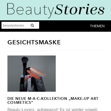
THEMEN
GESICHTSMASKE
DIE NEUE M∙A∙C-KOLLEKTION „MAKE-UP ART
COSMETICS“
Beauty-Lovers, aufgepasst! Es ist wieder soweit: