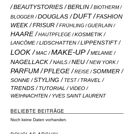
BEAUTYSTORIES
BERLIN
BIOTHERM
DUFT
DOUGLAS
FASHION
BLOGGER
WEEK
FRISUR
GUERLAIN
FRÜHLING
HAARE
KOSMETIK
HAUTPFLEGE
LIPPENSTIFT
LANCÔME
LIDSCHATTEN
MAKE-UP
LOOK
MAC
MELANIE
NAGELLACK
NEU
NAILS
NEW YORK
PARFUM
PFLEGE
SOMMER
REISE
STYLING
SONNE
TRAVEL
TEST
TRENDS
TUTORIAL
VIDEO
WEIHNACHTEN
YVES SAINT LAURENT
BELIEBTE BEITRÄGE
Noch keine Daten vorhanden.