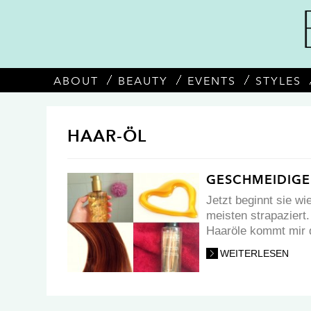
ABOUT
BEAUTY
EVENTS
STYLES
HAAR-ÖL
GESCHMEIDIGE 
Jetzt beginnt sie wi
meisten strapaziert
Haaröle kommt mir d
WEITERLESEN