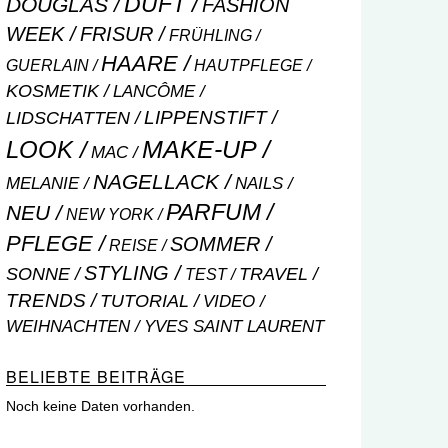
DUFT
DOUGLAS
FASHION
WEEK
FRISUR
FRÜHLING
HAARE
GUERLAIN
HAUTPFLEGE
KOSMETIK
LANCÔME
LIPPENSTIFT
LIDSCHATTEN
MAKE-UP
LOOK
MAC
NAGELLACK
NAILS
MELANIE
PARFUM
NEU
NEW YORK
PFLEGE
SOMMER
REISE
STYLING
SONNE
TRAVEL
TEST
TRENDS
TUTORIAL
VIDEO
WEIHNACHTEN
YVES SAINT LAURENT
BELIEBTE BEITRÄGE
Noch keine Daten vorhanden.