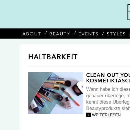
ABOUT
BEAUTY
EVENTS
STYLES
HALTBARKEIT
CLEAN OUT YO
KOSMETIKTÄS
Wann habe ich diese
genauer überlege, 
kennt diese Überlegu
Beautyprodukte sieht
WEITERLESEN