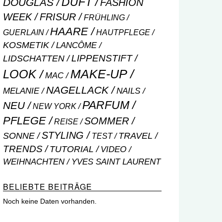
DUFT
DOUGLAS
FASHION
WEEK
FRISUR
FRÜHLING
HAARE
GUERLAIN
HAUTPFLEGE
KOSMETIK
LANCÔME
LIPPENSTIFT
LIDSCHATTEN
MAKE-UP
LOOK
MAC
NAGELLACK
NAILS
MELANIE
PARFUM
NEU
NEW YORK
PFLEGE
SOMMER
REISE
STYLING
SONNE
TRAVEL
TEST
TRENDS
TUTORIAL
VIDEO
WEIHNACHTEN
YVES SAINT LAURENT
BELIEBTE BEITRÄGE
Noch keine Daten vorhanden.