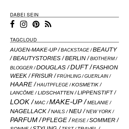
DABEI SEIN
TAGCLOUD
BEAUTY
AUGEN-MAKE-UP
BACKSTAGE
BEAUTYSTORIES
BERLIN
BIOTHERM
DUFT
DOUGLAS
FASHION
BLOGGER
WEEK
FRISUR
GUERLAIN
FRÜHLING
HAARE
KOSMETIK
HAUTPFLEGE
LIPPENSTIFT
LANCÔME
LIDSCHATTEN
MAKE-UP
LOOK
MAC
MELANIE
NAGELLACK
NEU
NAILS
NEW YORK
PARFUM
PFLEGE
SOMMER
REISE
STYLING
SONNE
TRAVEL
TEST