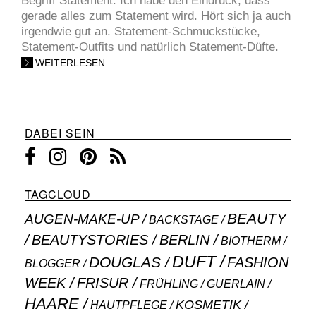
Begriff Statement. Ich habe den Eindruck, dass
gerade alles zum Statement wird. Hört sich ja auch
irgendwie gut an. Statement-Schmuckstücke,
Statement-Outfits und natürlich Statement-Düfte.
WEITERLESEN
DABEI SEIN
TAGCLOUD
BEAUTY
AUGEN-MAKE-UP
BACKSTAGE
BEAUTYSTORIES
BERLIN
BIOTHERM
DUFT
DOUGLAS
FASHION
BLOGGER
WEEK
FRISUR
GUERLAIN
FRÜHLING
HAARE
KOSMETIK
HAUTPFLEGE