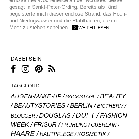
erholsames Wochenende an der Nordsee, besser
gesagt in Sankt-Peter-Ording. Bereits als Kind
begeisterte mich dieser endlose Strand, das Hoch-
und Niedrigwasser und die Pfahlbauten, die im
Meer zu stehen scheinen.
WEITERLESEN
DABEI SEIN
TAGCLOUD
BEAUTY
AUGEN-MAKE-UP
BACKSTAGE
BEAUTYSTORIES
BERLIN
BIOTHERM
DUFT
DOUGLAS
FASHION
BLOGGER
WEEK
FRISUR
GUERLAIN
FRÜHLING
HAARE
KOSMETIK
HAUTPFLEGE