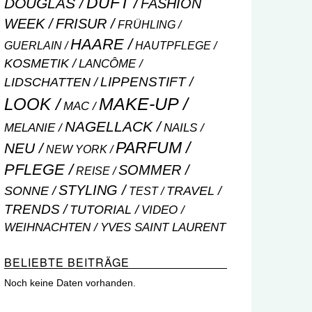
DUFT
DOUGLAS
FASHION
WEEK
FRISUR
FRÜHLING
HAARE
GUERLAIN
HAUTPFLEGE
KOSMETIK
LANCÔME
LIPPENSTIFT
LIDSCHATTEN
MAKE-UP
LOOK
MAC
NAGELLACK
NAILS
MELANIE
PARFUM
NEU
NEW YORK
PFLEGE
SOMMER
REISE
STYLING
SONNE
TRAVEL
TEST
TRENDS
TUTORIAL
VIDEO
WEIHNACHTEN
YVES SAINT LAURENT
BELIEBTE BEITRÄGE
Noch keine Daten vorhanden.