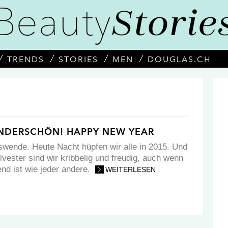
TRENDS
STORIES
MEN
DOUGLAS.CH
NDERSCHÖN! HAPPY NEW YEAR
eswende. Heute Nacht hüpfen wir alle in 2015. Und
lvester sind wir kribbelig und freudig, auch wenn
end ist wie jeder andere.
WEITERLESEN