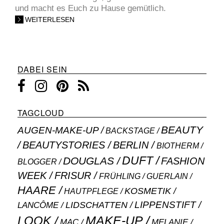
und macht es Euch zu Hause gemütlich.
WEITERLESEN
DABEI SEIN
TAGCLOUD
BEAUTY
AUGEN-MAKE-UP
BACKSTAGE
BEAUTYSTORIES
BERLIN
BIOTHERM
DUFT
DOUGLAS
FASHION
BLOGGER
WEEK
FRISUR
GUERLAIN
FRÜHLING
HAARE
KOSMETIK
HAUTPFLEGE
LIPPENSTIFT
LANCÔME
LIDSCHATTEN
MAKE-UP
LOOK
MAC
MELANIE