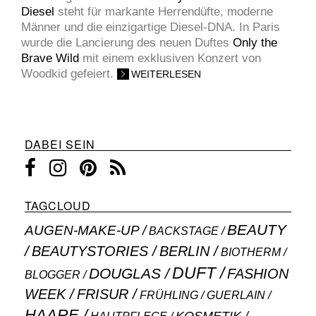
Diesel
steht für markante Herrendüfte, moderne
Männer und die einzigartige Diesel-DNA. In Paris
wurde die Lancierung des neuen Duftes
Only the
Brave Wild
mit einem exklusiven Konzert von
Woodkid gefeiert.
WEITERLESEN
DABEI SEIN
TAGCLOUD
BEAUTY
AUGEN-MAKE-UP
BACKSTAGE
BEAUTYSTORIES
BERLIN
BIOTHERM
DUFT
DOUGLAS
FASHION
BLOGGER
WEEK
FRISUR
GUERLAIN
FRÜHLING
HAARE