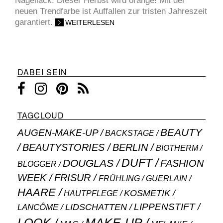
Nagellack: Dieser Herbst wird orange! Mit der
neuen Trendfarbe ist Auffallen zur tristen Jahreszeit
garantiert.
WEITERLESEN
DABEI SEIN
TAGCLOUD
BEAUTY
AUGEN-MAKE-UP
BACKSTAGE
BEAUTYSTORIES
BERLIN
BIOTHERM
DUFT
DOUGLAS
FASHION
BLOGGER
WEEK
FRISUR
GUERLAIN
FRÜHLING
HAARE
KOSMETIK
HAUTPFLEGE
LIPPENSTIFT
LANCÔME
LIDSCHATTEN
MAKE-UP