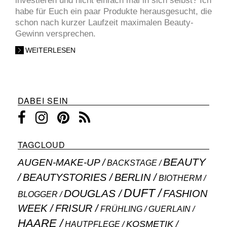
investieren und nicht einfach mal in sich selbst? Ich
habe für Euch ein paar Produkte herausgesucht, die
schon nach kurzer Laufzeit maximalen Beauty-
Gewinn versprechen.
WEITERLESEN
DABEI SEIN
TAGCLOUD
BEAUTY
AUGEN-MAKE-UP
BACKSTAGE
BEAUTYSTORIES
BERLIN
BIOTHERM
DUFT
DOUGLAS
FASHION
BLOGGER
WEEK
FRISUR
GUERLAIN
FRÜHLING
HAARE
KOSMETIK
HAUTPFLEGE