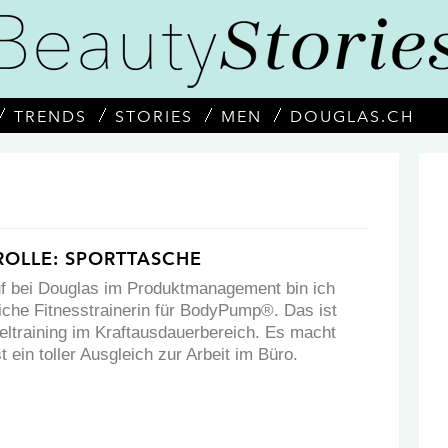
TRENDS
STORIES
MEN
DOUGLAS.CH
OLLE: SPORTTASCHE
 bei Douglas im Produktmanagement bin ich
iche Fitnesstrainerin für BodyPump®. Das ist
eltraining im Kraftausdauerbereich. Es macht
t ein toller Ausgleich zur Arbeit im Büro.