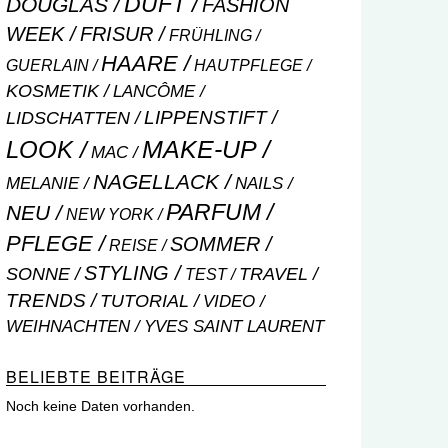
DUFT
DOUGLAS
FASHION
WEEK
FRISUR
FRÜHLING
HAARE
GUERLAIN
HAUTPFLEGE
KOSMETIK
LANCÔME
LIPPENSTIFT
LIDSCHATTEN
MAKE-UP
LOOK
MAC
NAGELLACK
NAILS
MELANIE
PARFUM
NEU
NEW YORK
PFLEGE
SOMMER
REISE
STYLING
SONNE
TRAVEL
TEST
TRENDS
TUTORIAL
VIDEO
WEIHNACHTEN
YVES SAINT LAURENT
BELIEBTE BEITRÄGE
Noch keine Daten vorhanden.