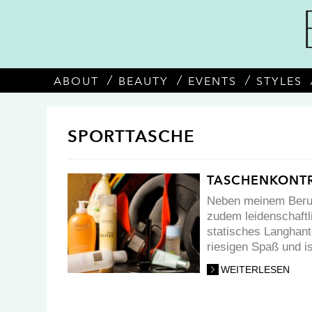
ABOUT
BEAUTY
EVENTS
STYLES
SPORTTASCHE
TASCHENKONTR
Neben meinem Beruf
zudem leidenschaftl
statisches Langhant
riesigen Spaß und is
WEITERLESEN