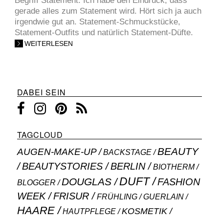
Begriff Statement. Ich habe den Eindruck, dass
gerade alles zum Statement wird. Hört sich ja auch
irgendwie gut an. Statement-Schmuckstücke,
Statement-Outfits und natürlich Statement-Düfte.
WEITERLESEN
DABEI SEIN
TAGCLOUD
BEAUTY
AUGEN-MAKE-UP
BACKSTAGE
BEAUTYSTORIES
BERLIN
BIOTHERM
DUFT
DOUGLAS
FASHION
BLOGGER
WEEK
FRISUR
GUERLAIN
FRÜHLING
HAARE
KOSMETIK
HAUTPFLEGE