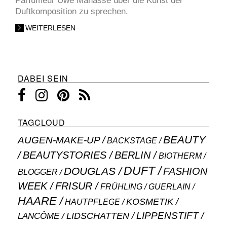
Parfumeur Uwe Manasse über die Kunst der
Duftkomposition zu sprechen.
WEITERLESEN
DABEI SEIN
TAGCLOUD
BEAUTY
AUGEN-MAKE-UP
BACKSTAGE
BEAUTYSTORIES
BERLIN
BIOTHERM
DUFT
DOUGLAS
FASHION
BLOGGER
WEEK
FRISUR
GUERLAIN
FRÜHLING
HAARE
KOSMETIK
HAUTPFLEGE
LIPPENSTIFT
LANCÔME
LIDSCHATTEN