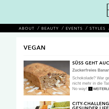
ABOUT
BEAUTY
EVENTS
STYLES
VEGAN
SÜSS GEHT AU
Zuckerfreies Bana
Schokolade? War ge
nicht mehr in die 
No way!
WEITERL
CITY-CHALLEN
GESUNDER LIFE