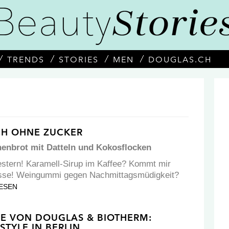
TRENDS
STORIES
MEN
DOUGLAS.CH
CH OHNE ZUCKER
nenbrot mit Datteln und Kokosflocken
stern! Karamell-Sirup im Kaffee? Kommt mir
Tasse! Weingummi gegen Nachmittagsmüdigkeit?
ESEN
GE VON DOUGLAS & BIOTHERM:
STYLE IN BERLIN