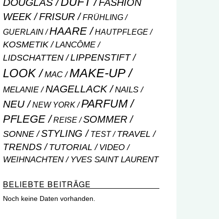
DUFT
DOUGLAS
FASHION
WEEK
FRISUR
FRÜHLING
HAARE
GUERLAIN
HAUTPFLEGE
KOSMETIK
LANCÔME
LIPPENSTIFT
LIDSCHATTEN
MAKE-UP
LOOK
MAC
NAGELLACK
NAILS
MELANIE
PARFUM
NEU
NEW YORK
PFLEGE
SOMMER
REISE
STYLING
SONNE
TRAVEL
TEST
TRENDS
TUTORIAL
VIDEO
WEIHNACHTEN
YVES SAINT LAURENT
BELIEBTE BEITRÄGE
Noch keine Daten vorhanden.