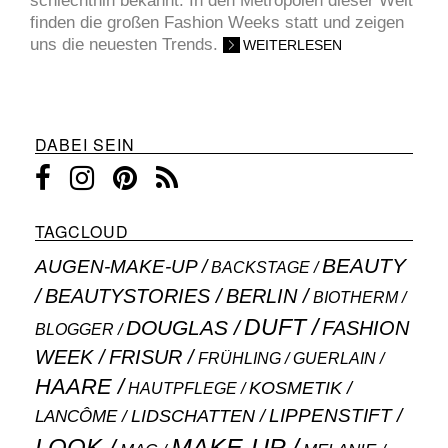
schlechthin bekannt. In den Metropolen dieser Welt
finden die großen Fashion Weeks statt und zeigen
uns die neuesten Trends.
WEITERLESEN
DABEI SEIN
TAGCLOUD
BEAUTY
AUGEN-MAKE-UP
BACKSTAGE
BEAUTYSTORIES
BERLIN
BIOTHERM
DUFT
DOUGLAS
FASHION
BLOGGER
WEEK
FRISUR
GUERLAIN
FRÜHLING
HAARE
KOSMETIK
HAUTPFLEGE
LIPPENSTIFT
LANCÔME
LIDSCHATTEN
MAKE-UP