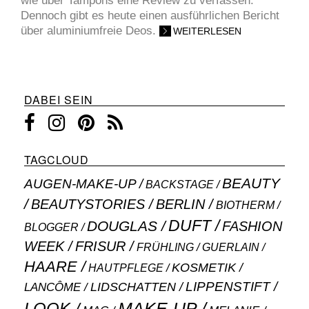
wie über Tampons eine Review zu verfassen.
Dennoch gibt es heute einen ausführlichen Bericht
über aluminiumfreie Deos.
WEITERLESEN
DABEI SEIN
TAGCLOUD
BEAUTY
AUGEN-MAKE-UP
BACKSTAGE
BEAUTYSTORIES
BERLIN
BIOTHERM
DUFT
DOUGLAS
FASHION
BLOGGER
WEEK
FRISUR
GUERLAIN
FRÜHLING
HAARE
KOSMETIK
HAUTPFLEGE
LIPPENSTIFT
LANCÔME
LIDSCHATTEN
MAKE-UP