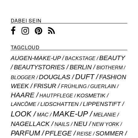
DABEI SEIN
TAGCLOUD
BEAUTY
AUGEN-MAKE-UP
BACKSTAGE
BEAUTYSTORIES
BERLIN
BIOTHERM
DUFT
DOUGLAS
FASHION
BLOGGER
WEEK
FRISUR
GUERLAIN
FRÜHLING
HAARE
KOSMETIK
HAUTPFLEGE
LIPPENSTIFT
LANCÔME
LIDSCHATTEN
MAKE-UP
LOOK
MAC
MELANIE
NAGELLACK
NEU
NAILS
NEW YORK
PARFUM
PFLEGE
SOMMER
REISE