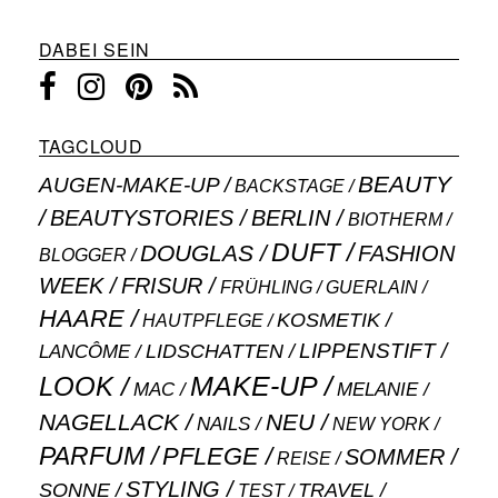
DABEI SEIN
TAGCLOUD
BEAUTY
AUGEN-MAKE-UP
BACKSTAGE
BEAUTYSTORIES
BERLIN
BIOTHERM
DUFT
DOUGLAS
FASHION
BLOGGER
WEEK
FRISUR
GUERLAIN
FRÜHLING
HAARE
KOSMETIK
HAUTPFLEGE
LIPPENSTIFT
LANCÔME
LIDSCHATTEN
MAKE-UP
LOOK
MAC
MELANIE
NAGELLACK
NEU
NAILS
NEW YORK
PARFUM
PFLEGE
SOMMER
REISE
STYLING
SONNE
TRAVEL
TEST