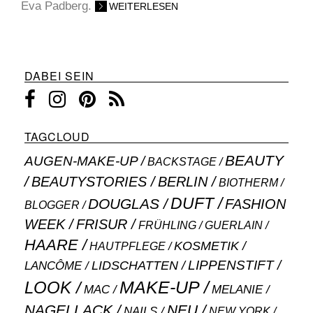
Eva Padberg.
WEITERLESEN
DABEI SEIN
TAGCLOUD
BEAUTY
AUGEN-MAKE-UP
BACKSTAGE
BEAUTYSTORIES
BERLIN
BIOTHERM
DUFT
DOUGLAS
FASHION
BLOGGER
WEEK
FRISUR
GUERLAIN
FRÜHLING
HAARE
KOSMETIK
HAUTPFLEGE
LIPPENSTIFT
LANCÔME
LIDSCHATTEN
MAKE-UP
LOOK
MAC
MELANIE
NAGELLACK
NEU
NAILS
NEW YORK