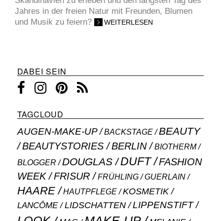
Skandinavien zu erleben und den längsten Tag des
Jahres in der freien Natur mit Freunden, Blumen
und Musik zu feiern?
WEITERLESEN
DABEI SEIN
TAGCLOUD
BEAUTY
AUGEN-MAKE-UP
BACKSTAGE
BEAUTYSTORIES
BERLIN
BIOTHERM
DUFT
DOUGLAS
FASHION
BLOGGER
WEEK
FRISUR
GUERLAIN
FRÜHLING
HAARE
KOSMETIK
HAUTPFLEGE
LIPPENSTIFT
LANCÔME
LIDSCHATTEN
MAKE-UP