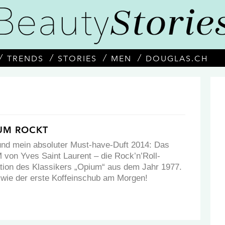
TRENDS
STORIES
MEN
DOUGLAS.CH
IUM ROCKT
 und mein absoluter Must-have-Duft 2014: Das
on Yves Saint Laurent – die Rock’n’Roll-
tation des Klassikers „Opium“ aus dem Jahr 1977.
wie der erste Koffeinschub am Morgen!