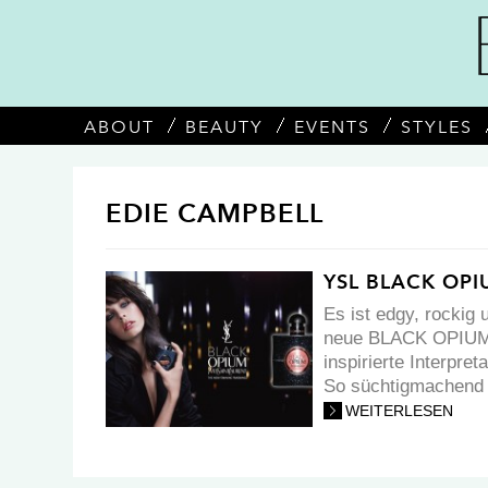
ABOUT
BEAUTY
EVENTS
STYLES
EDIE CAMPBELL
YSL BLACK OP
Es ist edgy, rockig
neue BLACK OPIUM v
inspirierte Interpre
So süchtigmachend 
WEITERLESEN