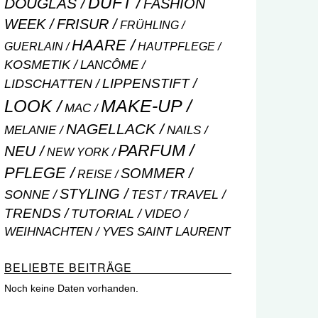
DUFT
DOUGLAS
FASHION
WEEK
FRISUR
FRÜHLING
HAARE
GUERLAIN
HAUTPFLEGE
KOSMETIK
LANCÔME
LIPPENSTIFT
LIDSCHATTEN
MAKE-UP
LOOK
MAC
NAGELLACK
NAILS
MELANIE
PARFUM
NEU
NEW YORK
PFLEGE
SOMMER
REISE
STYLING
SONNE
TRAVEL
TEST
TRENDS
TUTORIAL
VIDEO
WEIHNACHTEN
YVES SAINT LAURENT
BELIEBTE BEITRÄGE
Noch keine Daten vorhanden.