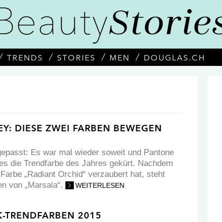
TRENDS
STORIES
MEN
DOUGLAS.CH
EY: DIESE ZWEI FARBEN BEWEGEN
epasst: Es war mal wieder soweit und Pantone
es die Trendfarbe des Jahres gekürt. Nachdem
 Farbe „Radiant Orchid“ verzaubert hat, steht
en von „Marsala“.
WEITERLESEN
K-TRENDFARBEN 2015