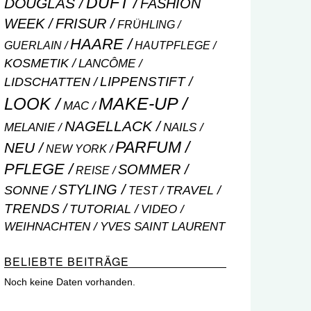
DUFT
DOUGLAS
FASHION
WEEK
FRISUR
FRÜHLING
HAARE
GUERLAIN
HAUTPFLEGE
KOSMETIK
LANCÔME
LIPPENSTIFT
LIDSCHATTEN
MAKE-UP
LOOK
MAC
NAGELLACK
NAILS
MELANIE
PARFUM
NEU
NEW YORK
PFLEGE
SOMMER
REISE
STYLING
SONNE
TRAVEL
TEST
TRENDS
TUTORIAL
VIDEO
WEIHNACHTEN
YVES SAINT LAURENT
BELIEBTE BEITRÄGE
Noch keine Daten vorhanden.