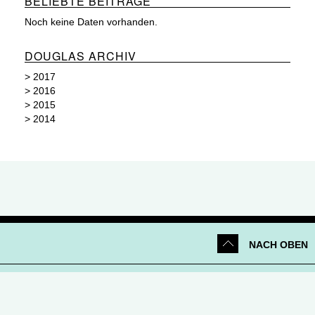
BELIEBTE BEITRÄGE
Noch keine Daten vorhanden.
DOUGLAS ARCHIV
>
2017
>
2016
>
2015
>
2014
NACH OBEN
Netiquette
|
Datenschutz
|
Impressum
|
Kontakt
© 2026 Parfümerie Douglas GmbH