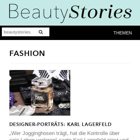
THEMEN
FASHION
DESIGNER-PORTRÄTS: KARL LAGERFELD
„Wer Jogginghosen trägt, hat die Kontrolle über