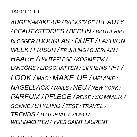
TAGCLOUD
BEAUTY
AUGEN-MAKE-UP
BACKSTAGE
BEAUTYSTORIES
BERLIN
BIOTHERM
DUFT
DOUGLAS
FASHION
BLOGGER
WEEK
FRISUR
GUERLAIN
FRÜHLING
HAARE
KOSMETIK
HAUTPFLEGE
LIPPENSTIFT
LANCÔME
LIDSCHATTEN
MAKE-UP
LOOK
MAC
MELANIE
NAGELLACK
NEU
NAILS
NEW YORK
PARFUM
PFLEGE
SOMMER
REISE
STYLING
SONNE
TRAVEL
TEST
TRENDS
TUTORIAL
VIDEO
WEIHNACHTEN
YVES SAINT LAURENT