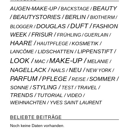
BEAUTY
AUGEN-MAKE-UP
BACKSTAGE
BEAUTYSTORIES
BERLIN
BIOTHERM
DUFT
DOUGLAS
FASHION
BLOGGER
WEEK
FRISUR
GUERLAIN
FRÜHLING
HAARE
KOSMETIK
HAUTPFLEGE
LIPPENSTIFT
LANCÔME
LIDSCHATTEN
MAKE-UP
LOOK
MAC
MELANIE
NAGELLACK
NEU
NAILS
NEW YORK
PARFUM
PFLEGE
SOMMER
REISE
STYLING
SONNE
TRAVEL
TEST
TRENDS
TUTORIAL
VIDEO
WEIHNACHTEN
YVES SAINT LAURENT
BELIEBTE BEITRÄGE
Noch keine Daten vorhanden.