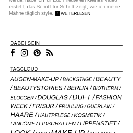
werde, habe ich für Euch heute ein kleines Video
erstellt, das Schritt für Schritt zeigt, wie ich meine
Mähne täglich style.
WEITERLESEN
DABEI SEIN
TAGCLOUD
BEAUTY
AUGEN-MAKE-UP
BACKSTAGE
BEAUTYSTORIES
BERLIN
BIOTHERM
DUFT
DOUGLAS
FASHION
BLOGGER
WEEK
FRISUR
GUERLAIN
FRÜHLING
HAARE
KOSMETIK
HAUTPFLEGE
LIPPENSTIFT
LANCÔME
LIDSCHATTEN
MAKE-UP