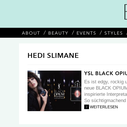
ABOUT
BEAUTY
EVENTS
STYLES
HEDI SLIMANE
YSL BLACK OP
Es ist edgy, rockig
neue BLACK OPIUM v
inspirierte Interpre
So süchtigmachend 
WEITERLESEN