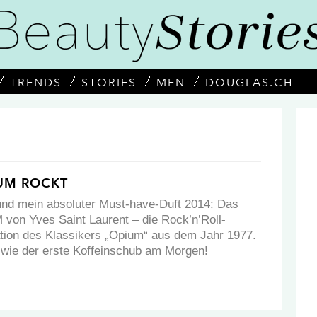
TRENDS
STORIES
MEN
DOUGLAS.CH
IUM ROCKT
 und mein absoluter Must-have-Duft 2014: Das
on Yves Saint Laurent – die Rock’n’Roll-
tation des Klassikers „Opium“ aus dem Jahr 1977.
wie der erste Koffeinschub am Morgen!