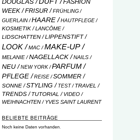
DUFT
DOUGLAS
FASHION
WEEK
FRISUR
FRÜHLING
HAARE
GUERLAIN
HAUTPFLEGE
KOSMETIK
LANCÔME
LIPPENSTIFT
LIDSCHATTEN
MAKE-UP
LOOK
MAC
NAGELLACK
NAILS
MELANIE
PARFUM
NEU
NEW YORK
PFLEGE
SOMMER
REISE
STYLING
SONNE
TRAVEL
TEST
TRENDS
TUTORIAL
VIDEO
WEIHNACHTEN
YVES SAINT LAURENT
BELIEBTE BEITRÄGE
Noch keine Daten vorhanden.