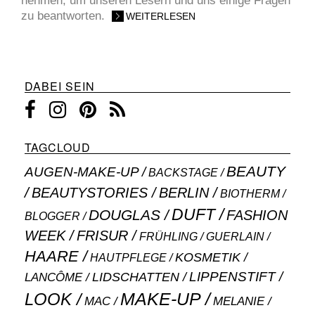
nehmen, um unseren Lesern und uns einige Fragen
zu beantworten.
WEITERLESEN
DABEI SEIN
TAGCLOUD
BEAUTY
AUGEN-MAKE-UP
BACKSTAGE
BEAUTYSTORIES
BERLIN
BIOTHERM
DUFT
DOUGLAS
FASHION
BLOGGER
WEEK
FRISUR
GUERLAIN
FRÜHLING
HAARE
KOSMETIK
HAUTPFLEGE
LIPPENSTIFT
LANCÔME
LIDSCHATTEN
MAKE-UP
LOOK
MAC
MELANIE