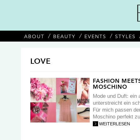
ABOUT
BEAUTY
EVENTS
STYLES
LOVE
FASHION MEET
MOSCHINO
Mode und Duft: ein 
unterstreicht ein sc
Für mich passen de
Moschino perfekt zu
WEITERLESEN