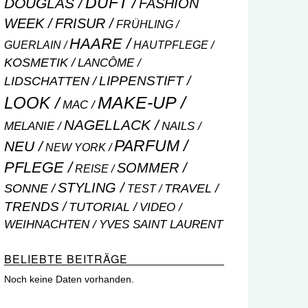
DUFT
DOUGLAS
FASHION
WEEK
FRISUR
FRÜHLING
HAARE
GUERLAIN
HAUTPFLEGE
KOSMETIK
LANCÔME
LIPPENSTIFT
LIDSCHATTEN
MAKE-UP
LOOK
MAC
NAGELLACK
NAILS
MELANIE
PARFUM
NEU
NEW YORK
PFLEGE
SOMMER
REISE
STYLING
SONNE
TRAVEL
TEST
TRENDS
TUTORIAL
VIDEO
WEIHNACHTEN
YVES SAINT LAURENT
BELIEBTE BEITRÄGE
Noch keine Daten vorhanden.