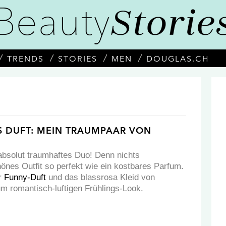
TRENDS
STORIES
MEN
DOUGLAS.CH
S DUFT: MEIN TRAUMPAAR VON
absolut traumhaftes Duo! Denn nichts
hönes Outfit so perfekt wie ein kostbares Parfum.
r
Funny-Duft
und das blassrosa Kleid von
m romantisch-luftigen Frühlings-Look.