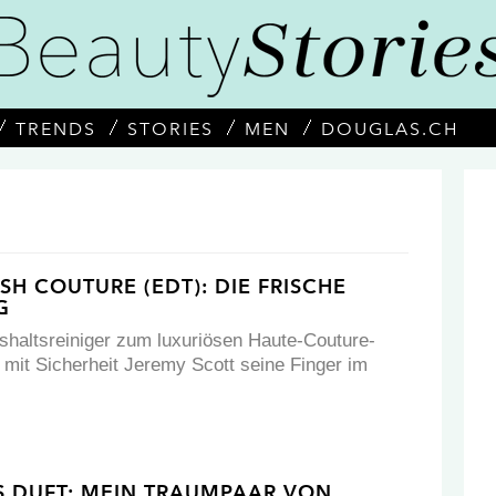
TRENDS
STORIES
MEN
DOUGLAS.CH
H COUTURE (EDT): DIE FRISCHE
G
haltsreiniger zum luxuriösen Haute-Couture-
 mit Sicherheit Jeremy Scott seine Finger im
S DUFT: MEIN TRAUMPAAR VON