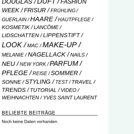
DUFT
DOUGLAS
FASHION
WEEK
FRISUR
FRÜHLING
HAARE
GUERLAIN
HAUTPFLEGE
KOSMETIK
LANCÔME
LIPPENSTIFT
LIDSCHATTEN
MAKE-UP
LOOK
MAC
NAGELLACK
NAILS
MELANIE
PARFUM
NEU
NEW YORK
PFLEGE
SOMMER
REISE
STYLING
SONNE
TRAVEL
TEST
TRENDS
TUTORIAL
VIDEO
WEIHNACHTEN
YVES SAINT LAURENT
BELIEBTE BEITRÄGE
Noch keine Daten vorhanden.