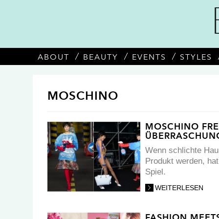
ABOUT
BEAUTY
EVENTS
STYLES
MOSCHINO
MOSCHINO FRES
ÜBERRASCHUN
Wenn schlichte Haus
Produkt werden, hat
Spiel.
WEITERLESEN
FASHION MEET